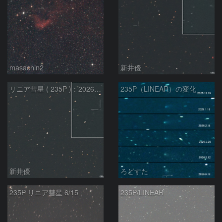
masachin2
新井優
リニア彗星 ( 235P )：2026/05/29
235P（LINEAR）の変化
新井優
ろどすた
235P リニア彗星 6/15
235P/LINEAR