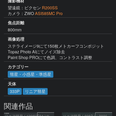
撮影機材
望遠鏡：ビクセン
R200SS
カメラ：ZWO
ASI585MC Pro
焦点距離
800mm
画像処理
ステライメージ9にて150枚メトカーフコンポジット

Topaz Photo AIにてノイズ除去

Paint Shop PROにて色調、コントラスト調整
カテゴリー
彗星・小惑星・準惑星
天体
333P
リニア彗星
関連作品