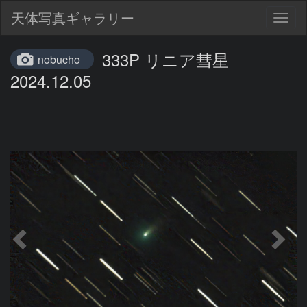
天体写真ギャラリー
Togg
navig
333P リニア彗星
nobucho
2024.12.05