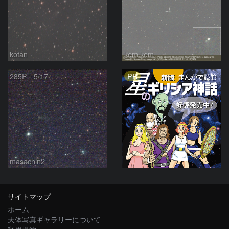
kotan
kem.kem
PR
235P 5/17
masachin2
サイトマップ
ホーム
天体写真ギャラリーについて