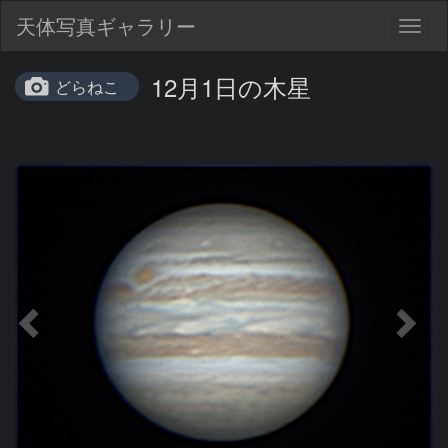
天体写真ギャラリー
Togg
navig
12月1日の木星
どらねこ