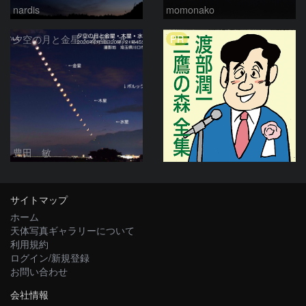
nardis
momonako
PR
夕空の月と金星・木星・水星の接近 2026/6/18
豊田 敏
サイトマップ
ホーム
天体写真ギャラリーについて
利用規約
ログイン/新規登録
お問い合わせ
会社情報