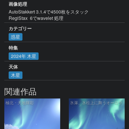
画像処理
AutoStakkert 3.1.4で4500枚をスタック

RegiStax  6でwavelet 処理
カテゴリー
惑星
特集
2024年 木星
天体
木星
関連作品
極北・天地輝彩
氷瀑、氷柱上に舞うオーロラ