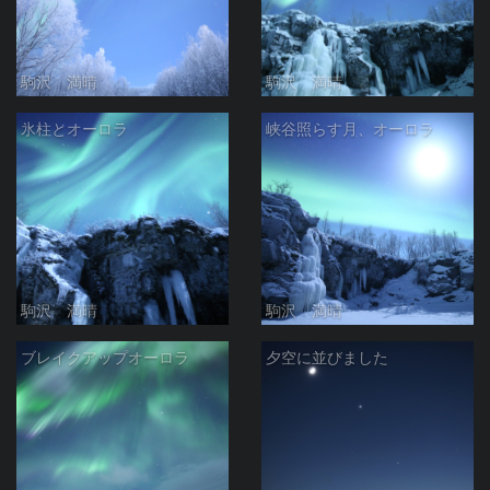
駒沢 満晴
駒沢 満晴
氷柱とオーロラ
峡谷照らす月、オーロラ
駒沢 満晴
駒沢 満晴
ブレイクアップオーロラ
夕空に並びました