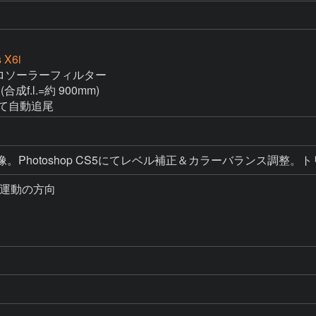
 X6i
 アストロソーラーフィルター

(合成f.l.=約 900mm)

にて自動追尾
RAW現像。Photoshop CS5にてレベル補正＆カラーバラン
周運動の方向
