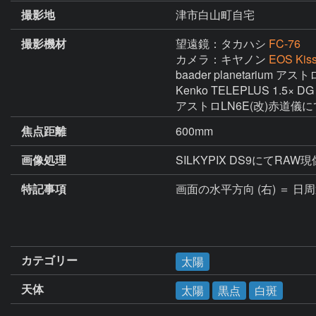
撮影地
津市白山町自宅
撮影機材
望遠鏡：タカハシ
FC-76
カメラ：キヤノン
EOS Kiss
baader planetarium
Kenko TELEPLUS 1.5× DG 
アストロLN6E(改)赤道儀
焦点距離
600mm
画像処理
SILKYPIX DS9にて
特記事項
画面の水平方向 (右) ＝ 日
カテゴリー
太陽
天体
太陽
黒点
白斑