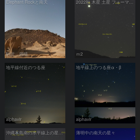
Elephant Rockと南天
2022秋 木星 土星 フォーマルハウト
駒沢 満晴
ｍ2
地平線付近のつる座
地平線上のつる座α・β
alphavir
alphavir
沖縄本島南の水平線上の星座たち（9月）
薄明中の南天の星々