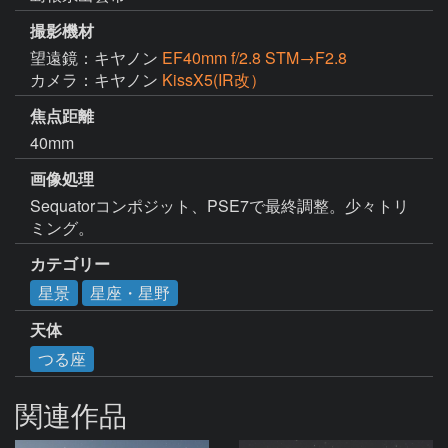
撮影機材
望遠鏡：キヤノン
EF40mm f/2.8 STM→F2.8
カメラ：キヤノン
KissX5(IR改）
焦点距離
40mm
画像処理
Sequatorコンポジット、PSE7で最終調整。少々トリ
ミング。
カテゴリー
星景
星座・星野
天体
つる座
関連作品