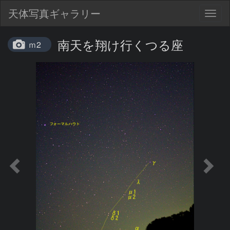
天体写真ギャラリー
Togg
navig
南天を翔け行くつる座
ｍ2