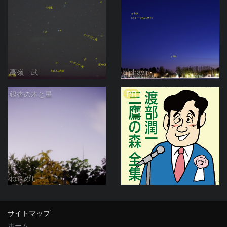
高嶺 武
alphavir
PR
銀杏の木と星
ねこめし
サイトマップ
ホーム