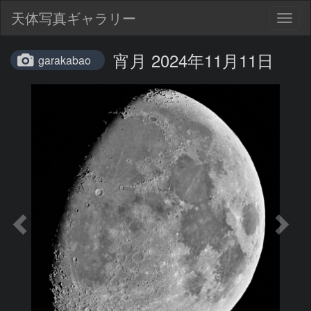
天体写真ギャラリー
Togg
navig
宵月 2024年11月11日
garakabao