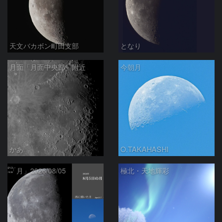
天文バカボン町田支部
となり
月面「月面中央部」附近
今朝月
かあ
O.TAKAHASHI
「月」2026/08/05
極北・天地輝彩