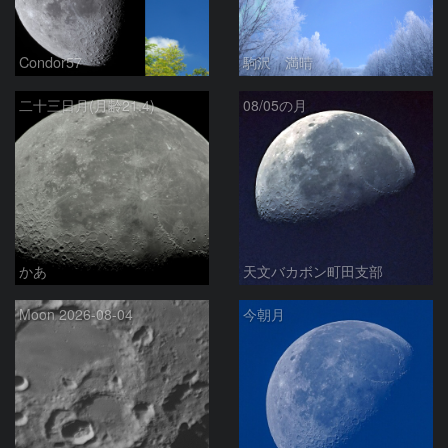
Condor57
駒沢 満晴
二十三日月(月齢21.4)
08/05の月
かあ
天文バカボン町田支部
Moon 2026-08-04
今朝月