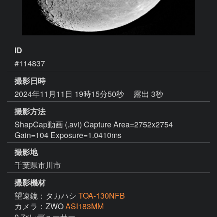
ID
#114837
撮影日時
2024年11月11日 19時15分50秒
露出 3秒
撮影方法
ShapCap動画 (.avi) Capture Area=2752x2754
Gain=104 Exposure=1.0410ms
撮影地
千葉県市川市
撮影機材
望遠鏡：タカハシ
TOA-130NFB
カメラ：ZWO
ASI183MM
0.7xレデューサー