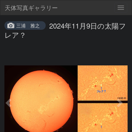
天体写真ギャラリー
Togg
navig
2024年11月9日の太陽フ
三浦 雅之
レア？