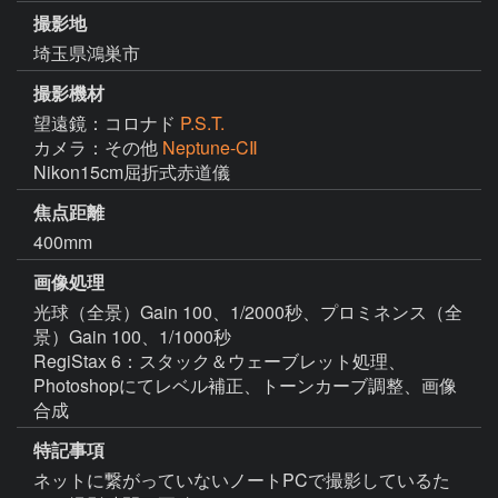
撮影地
埼玉県鴻巣市
撮影機材
望遠鏡：コロナド
P.S.T.
カメラ：その他
Neptune-CⅡ
Nikon15cm屈折式赤道儀
焦点距離
400mm
画像処理
光球（全景）Gain 100、1/2000秒、プロミネンス（全
景）Gain 100、1/1000秒

RegiStax 6：スタック＆ウェーブレット処理、
Photoshopにてレベル補正、トーンカーブ調整、画像
合成
特記事項
ネットに繋がっていないノートPCで撮影しているた