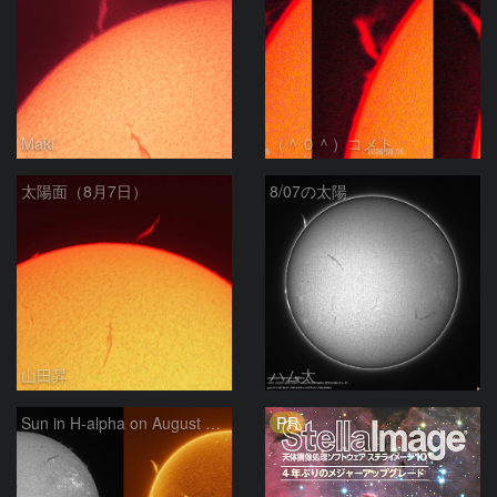
Maki
（＾０＾）コメト
太陽面（8月7日）
8/07の太陽
山田昇
ハム太
PR
Sun in H-alpha on August 7, 2026