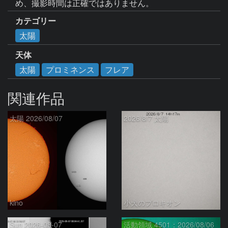
め、撮影時間は正確ではありません。
カテゴリー
太陽
天体
太陽
プロミネンス
フレア
関連作品
太陽 2026/08/07
2026/8/7 太陽
kino
小犬のプロキオン
Sun 2026-08-07
活動領域 4501：2026/08/06