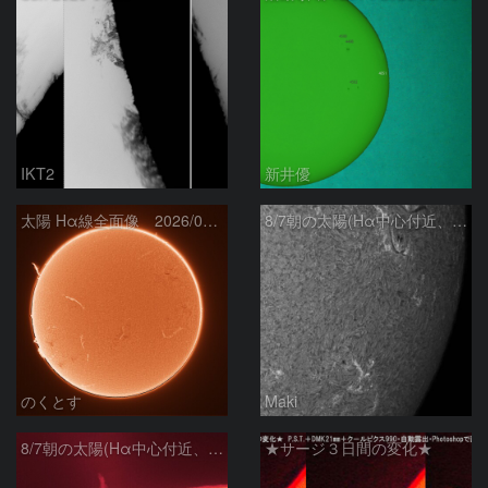
IKT2
新井優
太陽 Hα線全面像 2026/08/07
8/7朝の太陽(Hα中心付近、4498、4502付近)
のくとす
Maki
8/7朝の太陽(Hα中心付近、プロミネンス)
★サージ３日間の変化★