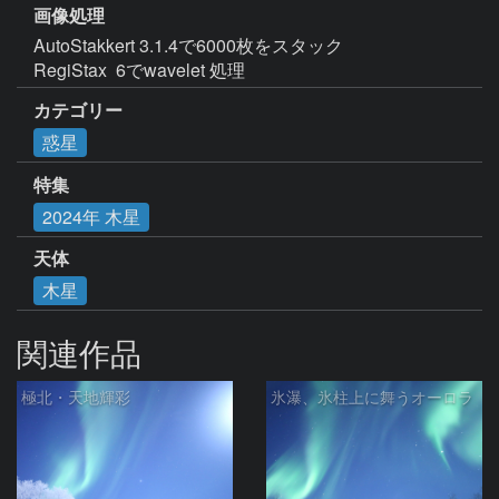
画像処理
AutoStakkert 3.1.4で6000枚をスタック

RegiStax  6でwavelet 処理
カテゴリー
惑星
特集
2024年 木星
天体
木星
関連作品
極北・天地輝彩
氷瀑、氷柱上に舞うオーロラ