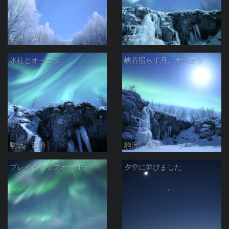
駒沢 満晴
駒沢 満晴
氷柱とオーロラ
峡谷照らす月、オーロラ
駒沢 満晴
駒沢 満晴
ブレイクアップオーロラ
夕空に並びました