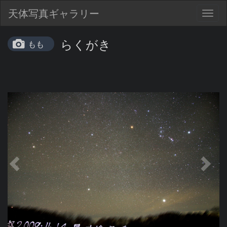
天体写真ギャラリー
Togg
navig
らくがき
もも