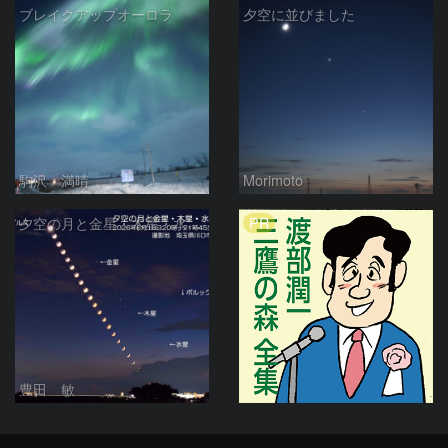
ブレイクアップオーロラ
夕空に並びました
駒沢 満晴
Morimoto
PR
夕空の月と金星・木星・水星の接近 2026/6/18
豊田 敏