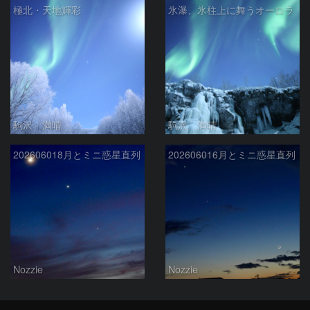
極北・天地輝彩
氷瀑、氷柱上に舞うオーロラ
駒沢 満晴
駒沢 満晴
202606018月とミニ惑星直列
202606016月とミニ惑星直列
Nozzie
Nozzie