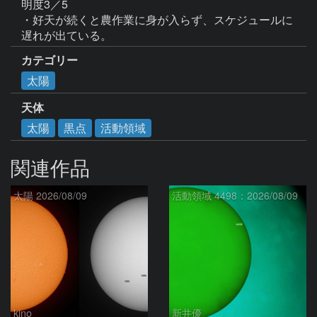
明度3／5

・好天が続くと農作業に身が入らず、スケジュールに
遅れが出ている。
カテゴリー
太陽
天体
太陽
黒点
活動領域
関連作品
太陽 2026/08/09
活動領域 4498：2026/08/09
kino
新井優