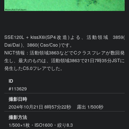
SSE120L＋kissX6i(SP4改造)よる、活動領域  3859( 
Dai/Dai )、3860( Cso/Cso )です。

NICT情報：活動領域3863などでCクラスフレアが数回発
生し、最大のものは、活動領域3863で21日7時35分JSTに
ID
#113629
撮影日時
2024年10月21日 8時57分22秒
露出 1/500秒
撮影方法
1/500×1枚・ISO1600・絞り8.3