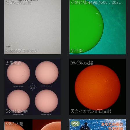
2026/8/8 太陽
活動領域 4498,4500：2026/08/08
小犬のプロキオン
新井優
太陽黒点
08/08の太陽
Sorachu-hai
天文バカボン町田支部
PR
8/8の太陽