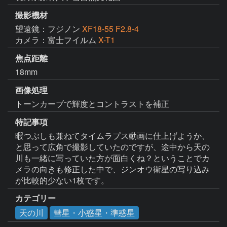
撮影機材
望遠鏡：フジノン
XF18-55 F2.8-4
カメラ：富士フイルム
X-T1
焦点距離
18mm
画像処理
トーンカーブで輝度とコントラストを補正
特記事項
暇つぶしも兼ねてタイムラプス動画に仕上げようか、
と思って広角で撮影していたのですが、途中から天の
川も一緒に写っていた方が面白くね？ということでカ
メラの向きも修正した中で、ジンオウ衛星の写り込み
が比較的少ない1枚です。
カテゴリー
天の川
彗星・小惑星・準惑星