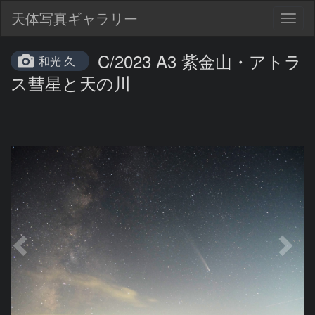
天体写真ギャラリー
Togg
navig
C/2023 A3 紫金山・アトラ
和光 久
ス彗星と天の川