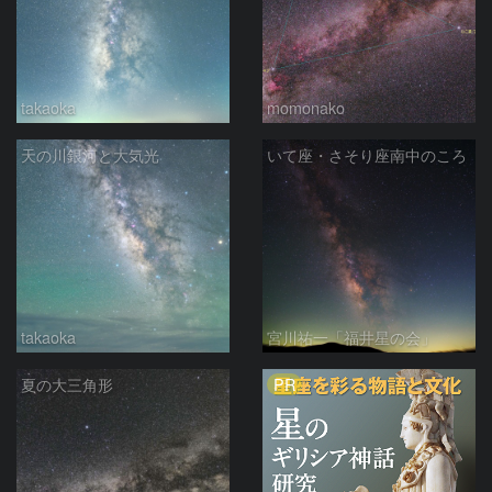
takaoka
momonako
天の川銀河と大気光
いて座・さそり座南中のころ
takaoka
宮川祐一「福井星の会」
PR
夏の大三角形