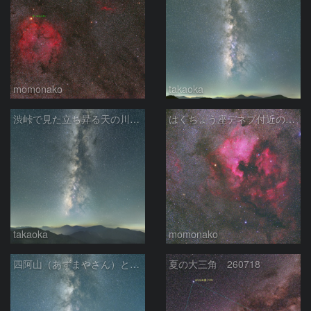
momonako
takaoka
渋峠で見た立ち昇る天の川銀河
はくちょう座デネブ付近の空域 260720
takaoka
momonako
四阿山（あずまやさん）と立ち昇る夏の銀河
夏の大三角 260718