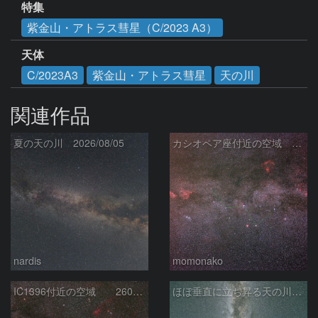
特集
紫金山・アトラス彗星（C/2023 A3）
天体
C/2023A3
紫金山・アトラス彗星
天の川
関連作品
夏の天の川 2026/08/05
カシオペア座付近の空域 260720
nardis
momonako
IC1396付近の空域 260720
ほぼ垂直に立ち昇る天の川銀河