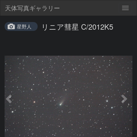
天体写真ギャラリー
Togg
navig
リニア彗星 C/2012K5
星野人