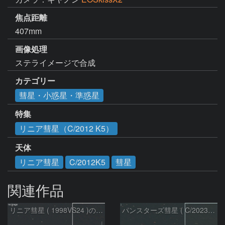
焦点距離
407mm
画像処理
ステライメージで合成
カテゴリー
彗星・小惑星・準惑星
特集
リニア彗星（C/2012 K5）
天体
リニア彗星
C/2012K5
彗星
関連作品
リニア彗星 ( 1998VS24 )の予報位置：2026/07/27
パンスターズ彗星 ( C/2023R1 )：2026/07/09