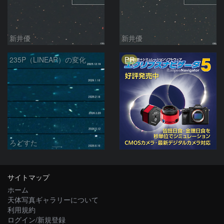
新井優
新井優
PR
235P（LINEAR）の変化
ろどすた
サイトマップ
ホーム
天体写真ギャラリーについて
利用規約
ログイン/新規登録