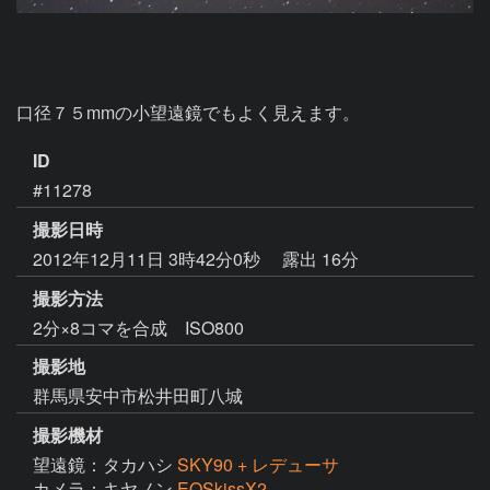
口径７５mmの小望遠鏡でもよく見えます。
ID
#11278
撮影日時
2012年12月11日 3時42分0秒
露出 16分
撮影方法
2分×8コマを合成 ISO800
撮影地
群馬県安中市松井田町八城
撮影機材
望遠鏡：タカハシ
SKY90 + レデューサ
カメラ：キヤノン
EOSkissX2