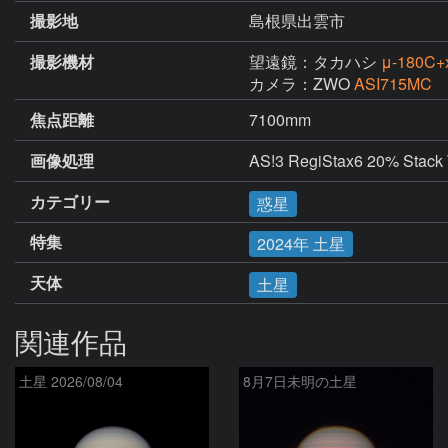
撮影地
島根県出雲市
撮影機材
望遠鏡：タカハシ
μ-180
カメラ：ZWO
ASI715MC
焦点距離
7100mm
画像処理
AS!3 RegiStax6 20% Stac
カテゴリー
惑星
特集
2024年 土星
天体
土星
関連作品
土星 2026/08/04
8月7日未明の土星