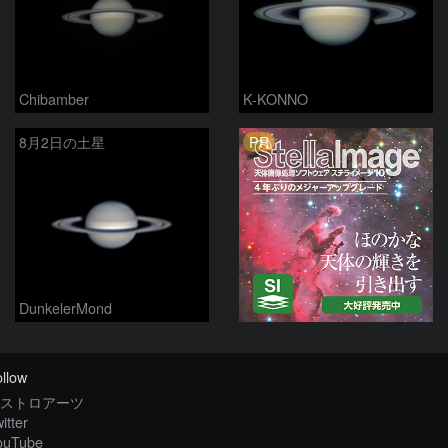
Chibamber
K-KONNO
PR
8月2日の土星
DunkelerMond
llow
ストロアーツ
itter
ouTube