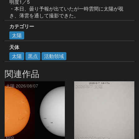
明度1／5

・本日、曇り予報が出ていたが一時雲間に太陽が覗
き、薄雲を通して撮影できた。
カテゴリー
太陽
天体
太陽
黒点
活動領域
関連作品
太陽 2026/08/07
2026/8/7 太陽
kino
小犬のプロキオン