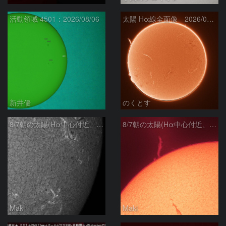
活動領域 4501：2026/08/06
太陽 Hα線全面像 2026/08/07
新井優
のくとす
8/7朝の太陽(Hα中心付近、4498、4502付近)
8/7朝の太陽(Hα中心付近、プロミネンス)
Maki
Maki