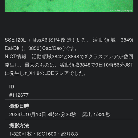
SSE120L＋kissX6i(SP4改造)よる、活動領域  3849( 
Eai/Dki )、3850( Cao/Cao )です。

NICT情報：活動領域3842と3848でXクラスフレアが数回
発生し、最大のものは、活動領域3848で9日10時56分JST
に発生したX1.8のLDEフレアでした。
ID
#112677
撮影日時
2024年10月10日 8時27分20秒
露出 1/320秒
撮影方法
1/320×1枚・ISO1600・絞り8.3