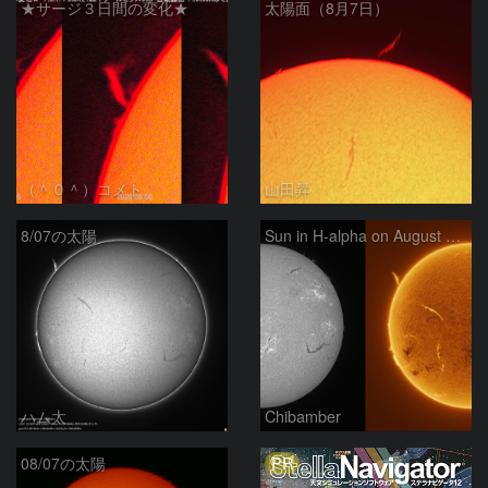
★サージ３日間の変化★
太陽面（8月7日）
（＾０＾）コメト
山田昇
8/07の太陽
Sun in H-alpha on August 7, 2026
ハム太
Chibamber
PR
08/07の太陽