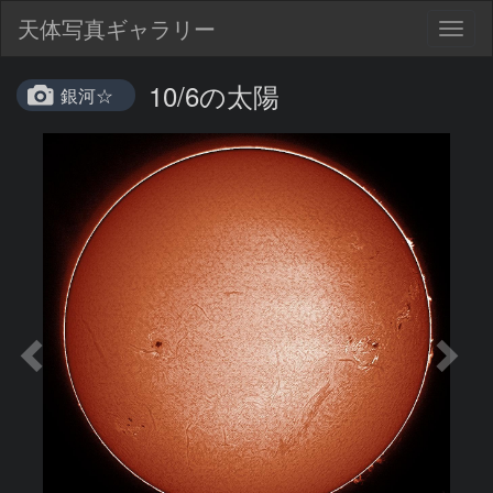
天体写真ギャラリー
Togg
navig
10/6の太陽
銀河☆