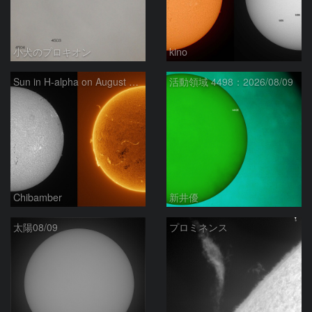
小犬のプロキオン
kino
Sun in H-alpha on August 9, 2026
活動領域 4498：2026/08/09
Chibamber
新井優
太陽08/09
プロミネンス