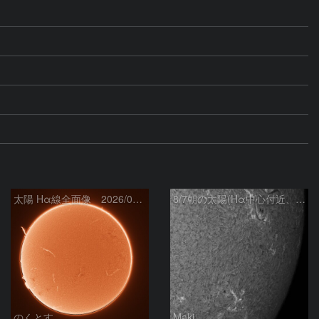
太陽 Hα線全面像 2026/08/07
8/7朝の太陽(Hα中心付近、4498、4502付近)
のくとす
Maki