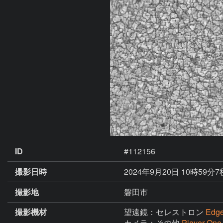
ID
#112156
撮影日時
2024年9月20日 10時59分7
撮影地
磐田市
撮影機材
望遠鏡：セレストロン
Edg
カメラ：その他
Player One