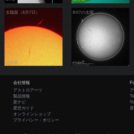
太陽面（8月7日）
8/07の太陽
山田昇
ハム太
会社情報
Fo
アストロアーツ
ア
製品情報
Tw
星ナビ
Y
星空ガイド
星
オンラインショップ
プライバシー・ポリシー