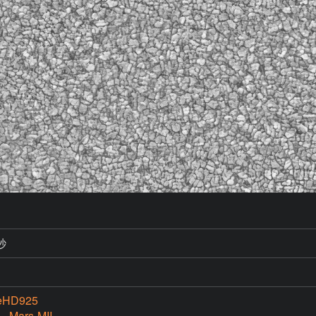
秒
eHD925
 Mars-MII