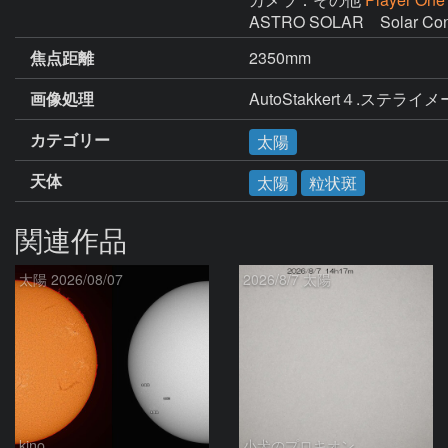
ASTRO SOLAR　Solar Conti
焦点距離
2350mm
画像処理
AutoStakkert４.ステライ
カテゴリー
太陽
天体
太陽
粒状斑
関連作品
太陽 2026/08/07
2026/8/7 太陽
kino
小犬のプロキオン