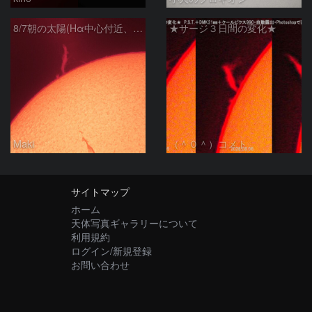
8/7朝の太陽(Hα中心付近、プロミネンス)
★サージ３日間の変化★
Maki
（＾０＾）コメト
サイトマップ
ホーム
天体写真ギャラリーについて
利用規約
ログイン/新規登録
お問い合わせ