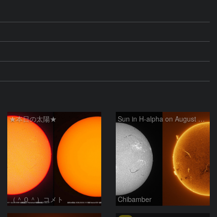
★本日の太陽★
Sun in H-alpha on August 6, 2026
（＾０＾）コメト
Chibamber