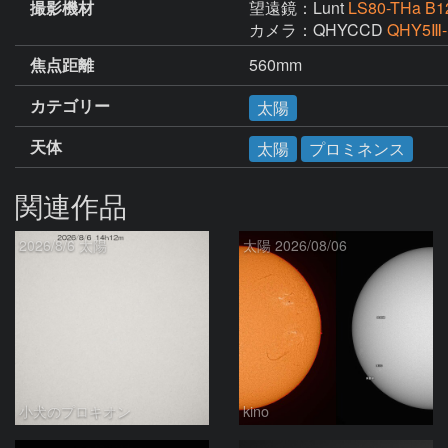
撮影機材
望遠鏡：Lunt
LS80-THa B
カメラ：QHYCCD
QHY5Ⅲ
焦点距離
560mm
カテゴリー
太陽
天体
太陽
プロミネンス
関連作品
2026/8/6 太陽
太陽 2026/08/06
小犬のプロキオン
kino