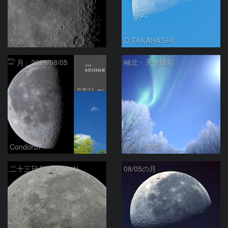
かあ
O.TAKAHASHI
「月」2026/08/05
極北・天地輝彩
Condor57
駒沢 満晴
二十三日月(月齢21.4)
08/05の月