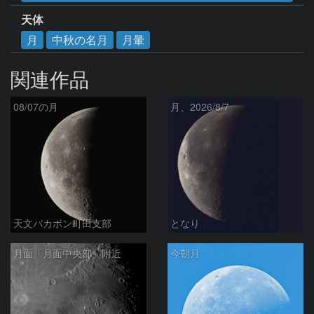
天体
月
中秋の名月
月暈
関連作品
08/07の月
月、2026/8/7
天文バカボン町田支部
となり
月面「月面中央部」附近
今朝月