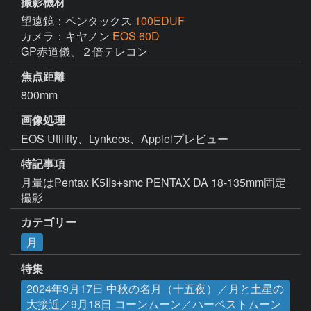
撮影機材
望遠鏡：ペンタックス
100EDUF
カメラ：キヤノン
EOS 60D
GP赤道儀、２倍テレコン
焦点距離
800mm
画像処理
EOS Utillity、Lynkeos、Applelプレビュー
特記事項
月暈はPentax K5IIs+smc PENTAX DA 18-135mm固定
撮影
カテゴリー
月
特集
2024年9月17日 中秋の名月（十五夜）／月と土星の
大接近／9月18日 コーンムーン／ハーベストムーン