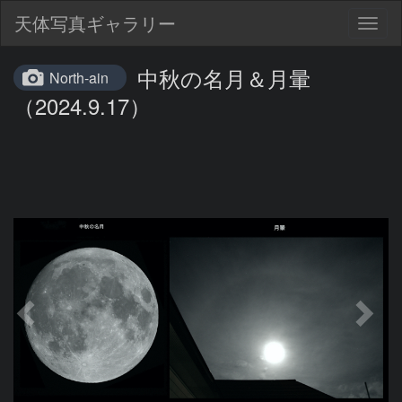
天体写真ギャラリー
Togg
navig
中秋の名月＆月暈
North-ain
（2024.9.17）