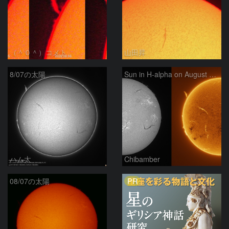
（＾０＾）コメト
山田昇
8/07の太陽
Sun in H-alpha on August 7, 2026
ハム太
Chibamber
PR
08/07の太陽