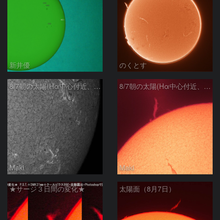
新井優
のくとす
8/7朝の太陽(Hα中心付近、4498、4502付近)
8/7朝の太陽(Hα中心付近、プロミネンス)
Maki
Maki
★サージ３日間の変化★
太陽面（8月7日）