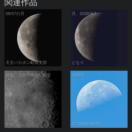
関連作品
08/07の月
月、2026/8/7
天文バカボン町田支部
となり
月面「月面中央部」附近
今朝月
かあ
O.TAKAHASHI