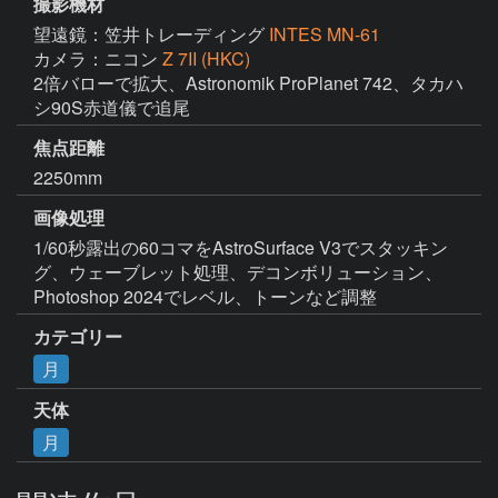
撮影機材
望遠鏡：笠井トレーディング
INTES MN-61
カメラ：ニコン
Z 7II (HKC)
2倍バローで拡大、Astronomik ProPlanet 742、タカハ
シ90S赤道儀で追尾
焦点距離
2250mm
画像処理
1/60秒露出の60コマをAstroSurface V3でスタッキン
グ、ウェーブレット処理、デコンボリューション、
Photoshop 2024でレベル、トーンなど調整
カテゴリー
月
天体
月