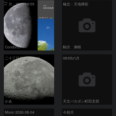
「月」2026/08/05
極北・天地輝彩
Condor57
駒沢 満晴
二十三日月(月齢21.4)
08/05の月
かあ
天文バカボン町田支部
Moon 2026-08-04
今朝月