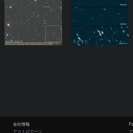
kem.kem
ろどすた
会社情報
Fo
アストロアーツ
ア