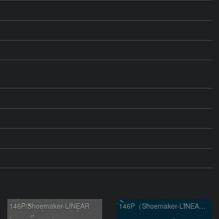
146P/Shoemaker-LINEAR
146P（Shoemaker-LINEAR）