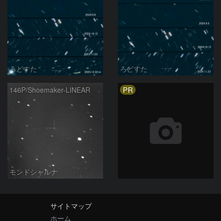
ろどすた
ろどすた
PR
146P/Shoemaker-LINEAR
モンドシャルナ
サイトマップ
ホーム