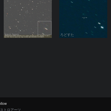
kem.kem
ろどすた
llow
ストロアーツ