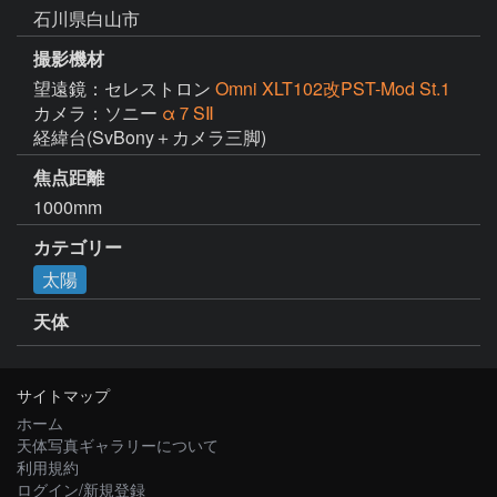
石川県白山市
撮影機材
望遠鏡：セレストロン
Omni XLT102改PST-Mod St.1
カメラ：ソニー
α７SⅡ
経緯台(SvBony＋カメラ三脚)
焦点距離
1000mm
カテゴリー
太陽
天体
サイトマップ
ホーム
天体写真ギャラリーについて
利用規約
ログイン/新規登録