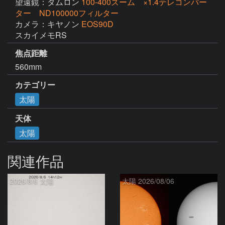
望遠鏡：タムロン
100-400ズーム ×1.4テレコンバー
ター ND100000フィルター
カメラ：キヤノン
EOS90D
スカイメモRS
焦点距離
560mm
カテゴリー
太陽
天体
太陽
関連作品
2026/8/6 太陽
太陽 2026/08/06