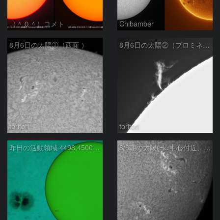
（＾０＾）コメト
Chibamber
8月6日の太陽①（西面 ）
8月6日の太陽②（プロミネン北東縁 ）
toritori
toritori
昨日の活動領域 4498,4500：2026/08/05
8/6朝の太陽(Hα中心付近、4498、4502付近)