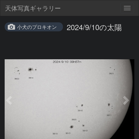
天体写真ギャラリー
Togg
navig
2024/9/10の太陽
小犬のプロキオン