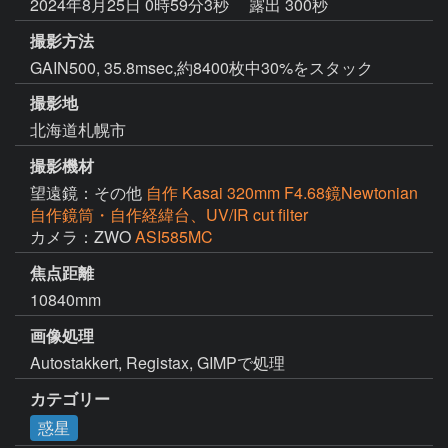
2024年8月25日 0時59分3秒
露出 300秒
撮影方法
GAIN500, 35.8msec,約8400枚中30%をスタック
撮影地
北海道札幌市
撮影機材
望遠鏡：その他
自作 Kasai 320mm F4.68鏡Newtonian
自作鏡筒・自作経緯台、UV/IR cut filter
カメラ：ZWO
ASI585MC
焦点距離
10840mm
画像処理
カテゴリー
惑星