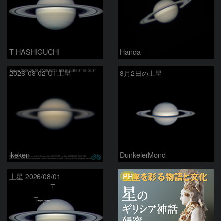
T-HASHIGUCHI
Handa
2026-08-02 UT土星
8月2日の土星
ikeken
DunkelerMond
PR
土星 2026/08/01