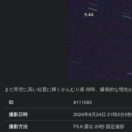
まだ宵空に高い位置に輝くかんむり座 何時、爆発的な増光
ID
#111083
撮影日時
2024年8月24日 21時2分0
撮影方法
F5.6 露出 20秒 固定撮影