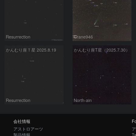
Resurrection
Crane946
かんむり座Ｔ星 2025.8.19
かんむり座T星（2025.7.30）
Resurrection
North-ain
会社情報
Fo
アストロアーツ
ア
製品情報
Tw