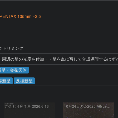
 PENTAX 135mm F2.5
でトリミング
れ、周辺の星の光度を付加・・星を点に写して合成処理するはず
新星・突発天体
帰新星
反復新星
かんむり座Ｔ星 2026.6.16
10月24日のC/2025 A6(Lemmon)とT CrB