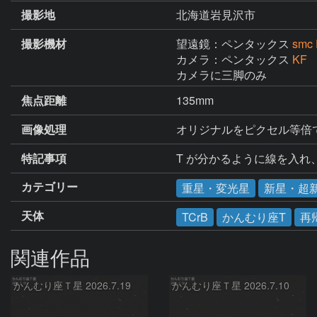
撮影地
北海道岩見沢市
撮影機材
望遠鏡：ペンタックス
smc
カメラ：ペンタックス
KF
カメラに三脚のみ
焦点距離
135mm
画像処理
オリジナルをピクセル等倍
特記事項
T が分かるように線を入
カテゴリー
重星・変光星
新星・超
天体
TCrB
かんむり座T
再
関連作品
かんむり座Ｔ星 2026.7.19
かんむり座Ｔ星 2026.7.10