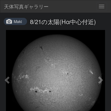
天体写真ギャラリー
Togg
navig
8/21の太陽(Hα中心付近)
Maki