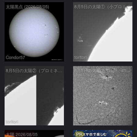
太陽黒点 (2026/08/05)
8月5日の太陽①（小プロミネン噴出 ）
Condor57
toritori
8月5日の太陽②（プロミネンス北東縁 ）
8月5日の太陽➂（西面 4502 C1.7フレア ）
toritori
toritori
PR
太陽 2026/08/05