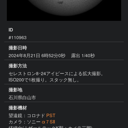
ID
#110963
撮影日時
2024年8月21日 6時52分0秒
露出 1/40秒
撮影方法
セレストロン8ｰ24アイピースによる拡大撮影。
ISO200で1枚撮り。スタック無し。
撮影地
石川県白山市
撮影機材
望遠鏡：コロナド
PST
カメラ：ソニー
α７SⅡ
経緯台(ミザールテックK型＋カメラ三脚)