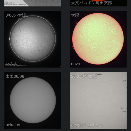
ta-o
天文バカボン町田支部
8/06の太陽
太陽
ハム太
nova
太陽08/06
2026/8/5 太陽
nekojun
小犬のプロキオン