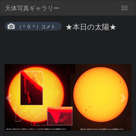
天体写真ギャラリー
Togg
navig
★本日の太陽★
（＾０＾）コメト