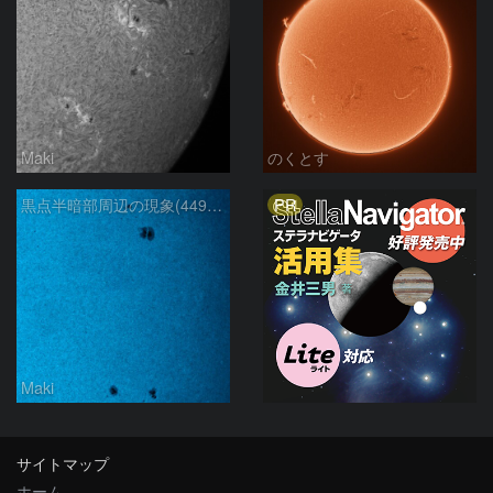
Maki
のくとす
PR
黒点半暗部周辺の現象(4498、4502付近)8/6
Maki
サイトマップ
ホーム