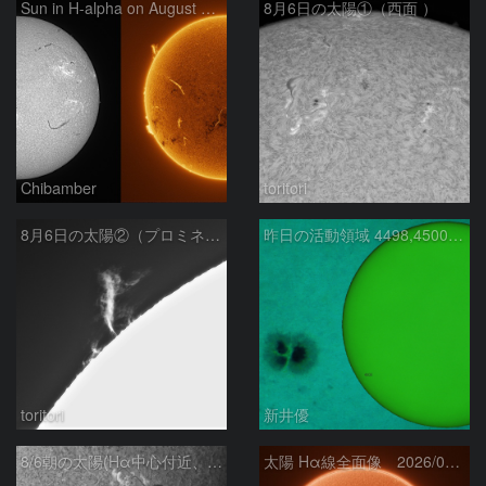
Sun in H-alpha on August 6, 2026
8月6日の太陽①（西面 ）
Chibamber
toritori
8月6日の太陽②（プロミネン北東縁 ）
昨日の活動領域 4498,4500：2026/08/05
toritori
新井優
8/6朝の太陽(Hα中心付近、4498、4502付近)
太陽 Hα線全面像 2026/08/06