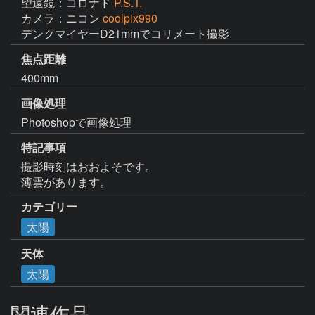
望遠鏡：コロナド
P.S.T.
カメラ：ニコン
coolpix990
デンクマイヤーD21mmでコリメート撮影
焦点距離
400mm
画像処理
Photoshopで画像処理
特記事項
撮影時刻はおおよそです。

薄雲があります。
カテゴリー
太陽
天体
太陽
関連作品