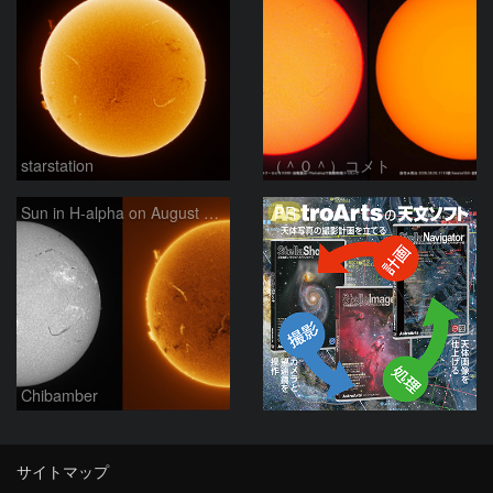
starstation
（＾０＾）コメト
PR
Sun in H-alpha on August 6, 2026
Chibamber
サイトマップ