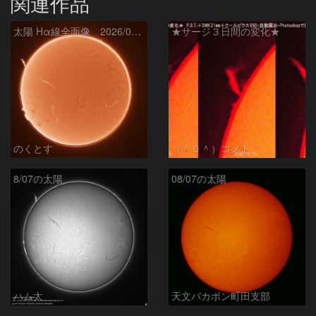
関連作品
太陽 Hα線全面像 2026/08/07
★サージ３日間の変化★
のくとす
（＾０＾）コメト
8/07の太陽
08/07の太陽
ハム太
天文バカボン町田支部