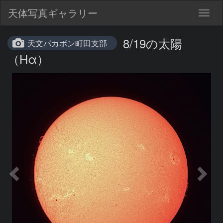
天体写真ギャラリー
Togg
navig
8/19の太陽
天文バカボン町田支部
（Hα）