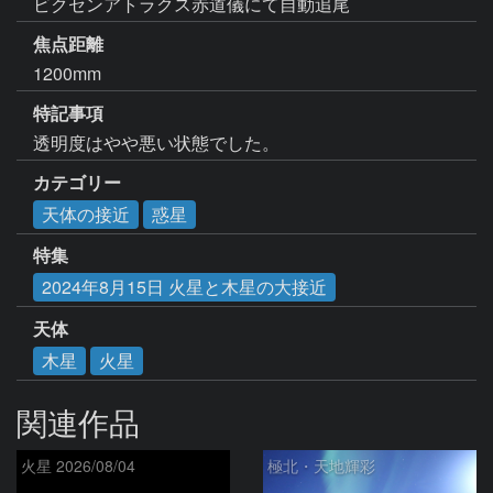
ビクセンアトラクス赤道儀にて自動追尾
焦点距離
1200mm
特記事項
透明度はやや悪い状態でした。
カテゴリー
天体の接近
惑星
特集
2024年8月15日 火星と木星の大接近
天体
木星
火星
関連作品
火星 2026/08/04
極北・天地輝彩