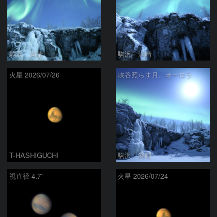
駒沢 満晴
駒沢 満晴
火星 2026/07/26
峡谷照らす月、オーロラ
T-HASHIGUCHI
駒沢 満晴
視直径 4.7"
火星 2026/07/24