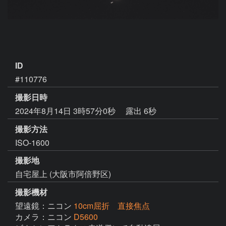
ID
#110776
撮影日時
2024年8月14日 3時57分0秒
露出 6秒
撮影方法
ISO-1600
撮影地
自宅屋上 (大阪市阿倍野区)
撮影機材
望遠鏡：ニコン
10cm屈折 直接焦点
カメラ：ニコン
D5600