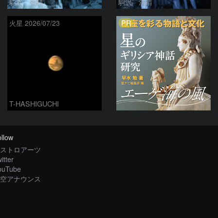
駒沢 満晴
駒沢 満晴
PR
火星 2026/07/23
T-HASHIGUCHI
llow
ストロアーツ
itter
ouTube
空アナウンス