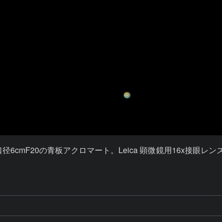
20の青板アクロマート。Leica 顕微鏡用16x接眼レンズと1Nikk