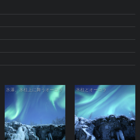
氷瀑、氷柱上に舞うオーロラ
氷柱とオーロラ