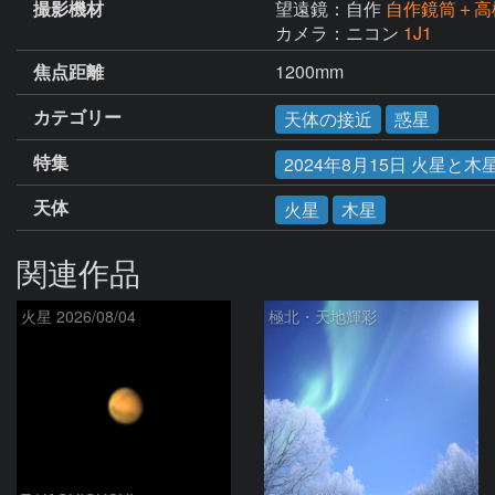
撮影機材
望遠鏡：自作
自作鏡筒＋高
カメラ：ニコン
1J1
焦点距離
1200mm
カテゴリー
天体の接近
惑星
特集
2024年8月15日 火星と
天体
火星
木星
関連作品
火星 2026/08/04
極北・天地輝彩