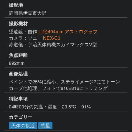
撮影地
静岡県伊豆市大野
撮影機材
望遠鏡：自作
口径404mm アストログラフ
カメラ：ソニー
NEX-C3
赤道儀：宇治天体精機スカイマックスⅤ型
焦点距離
892mm
画像処理
ペイントで25%に縮小、ステライメージ7にてトーン
カーブ他処理、フォトで816×816にトリミング　
特記事項
04時00分の気温・湿度　23.5℃　91%
カテゴリー
天体の接近
惑星