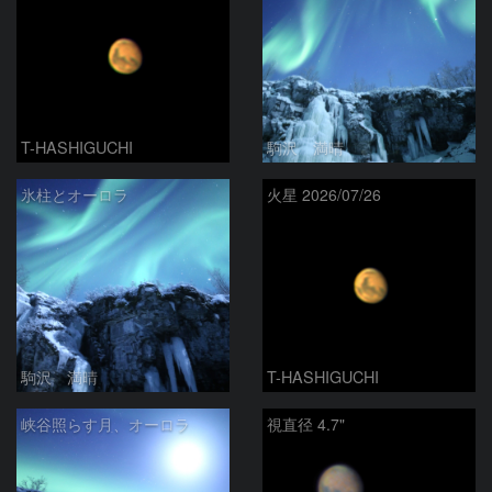
T-HASHIGUCHI
駒沢 満晴
氷柱とオーロラ
火星 2026/07/26
駒沢 満晴
T-HASHIGUCHI
峡谷照らす月、オーロラ
視直径 4.7"