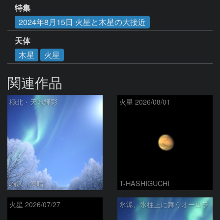
特集
2024年8月15日 火星と木星の大接近
天体
木星
火星
関連作品
極北・天地輝彩
火星 2026/08/01
駒沢 満晴
T-HASHIGUCHI
火星 2026/07/27
氷瀑、氷柱上に舞うオーロラ