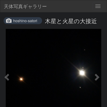
天体写真ギャラリー
Togg
navig
木星と火星の大接近
hoshino-satori