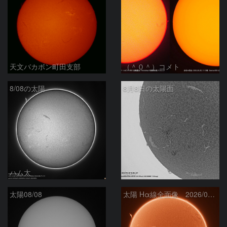
天文バカボン町田支部
（＾０＾）コメト
8/08の太陽
8月8日の太陽面
ハム太
ta-o
太陽08/08
太陽 Hα線全面像 2026/08/08