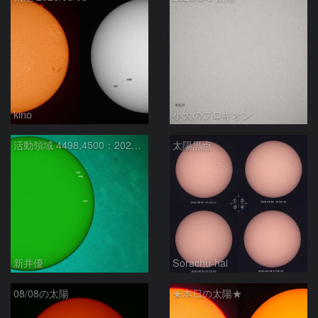
kino
小犬のプロキオン
活動領域 4498,4500：2026/08/08
太陽黒点
新井優
Sorachu-hai
08/08の太陽
★本日の太陽★