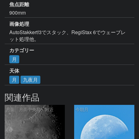
焦点距離
900mm
画像処理
AutoStakkert!3でスタック、RegiStax 6でウェーブレ
ット処理他。
カテゴリー
月
天体
月
九夜月
関連作品
月面「月面中央部」附近
今朝月