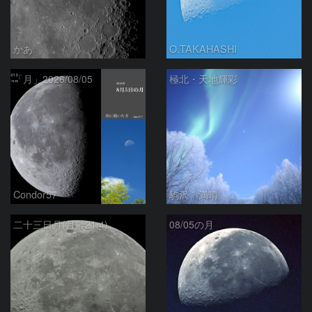
かあ
O.TAKAHASHI
「月」2026/08/05
極北・天地輝彩
Condor57
駒沢 満晴
二十三日月(月齢21.4)
08/05の月