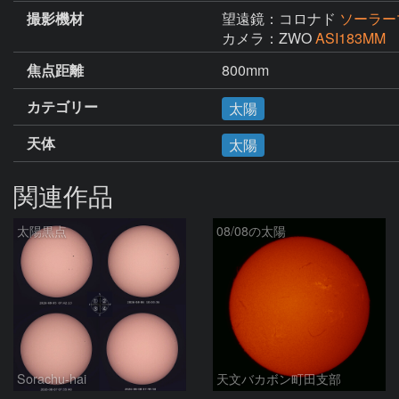
撮影機材
望遠鏡：コロナド
ソーラー
カメラ：ZWO
ASI183MM
焦点距離
800mm
カテゴリー
太陽
天体
太陽
関連作品
太陽黒点
08/08の太陽
Sorachu-hai
天文バカボン町田支部