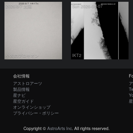
2026/8/7 太陽
Sun 2026-08-07
小犬のプロキオン
IKT2
会社情報
Fo
アストロアーツ
ア
製品情報
Tw
星ナビ
Y
星空ガイド
星
オンラインショップ
プライバシー・ポリシー
Copyright ©
AstroArts Inc
. All rights reserved.