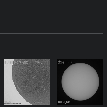
8月8日の太陽面
太陽08/08
ta-o
nekojun