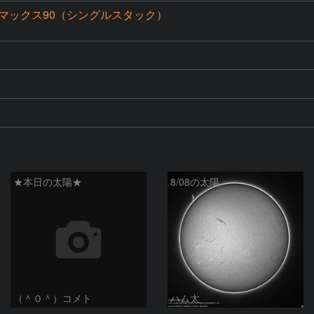
マックス90（シングルスタック）
★本日の太陽★
8/08の太陽
（＾０＾）コメト
ハム太