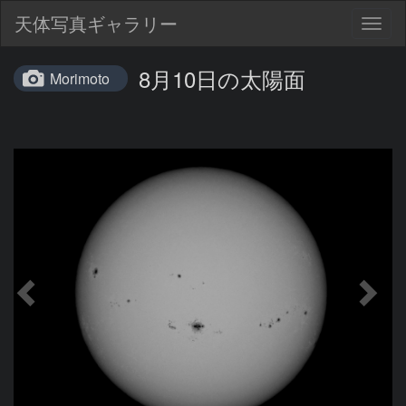
天体写真ギャラリー
Togg
navig
8月10日の太陽面
Morimoto