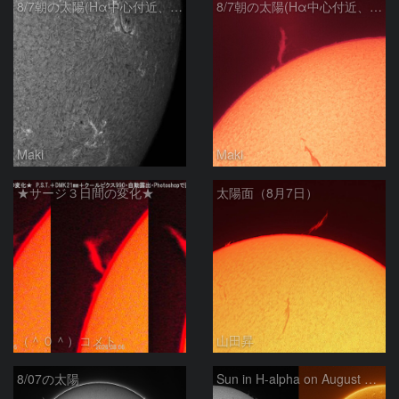
8/7朝の太陽(Hα中心付近、4498、4502付近)
8/7朝の太陽(Hα中心付近、プロミネンス)
Maki
Maki
★サージ３日間の変化★
太陽面（8月7日）
（＾０＾）コメト
山田昇
8/07の太陽
Sun in H-alpha on August 7, 2026