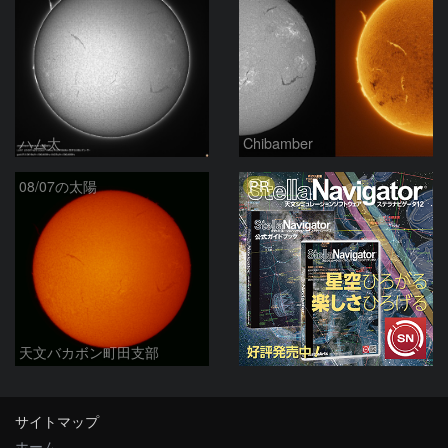
ハム太
Chibamber
PR
08/07の太陽
天文バカボン町田支部
サイトマップ
ホーム