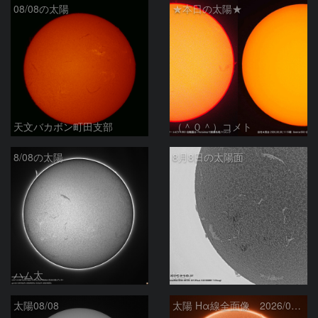
08/08の太陽
★本日の太陽★
天文バカボン町田支部
（＾０＾）コメト
8/08の太陽
8月8日の太陽面
ハム太
ta-o
太陽08/08
太陽 Hα線全面像 2026/08/08