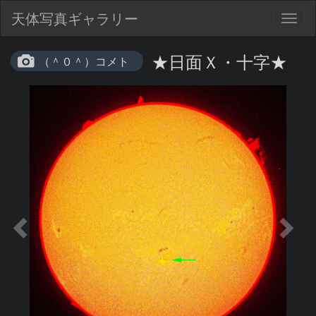
天体写真ギャラリー
Togg
navig
★日面Ｘ・十字★
（＾０＾）コメト