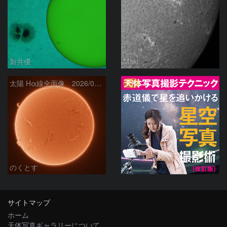
新井優
Maki
PR
太陽 Hα線全面像 2026/08/06
のくとす
サイトマップ
ホーム
天体写真ギャラリーについて