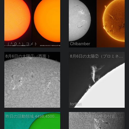
（＾０＾）コメト
Chibamber
8月6日の太陽①（西面 ）
8月6日の太陽②（プロミネン北東縁 ）
toritori
toritori
昨日の活動領域 4498,4500：2026/08/05
8/6朝の太陽(Hα中心付近、4498、4502付近)