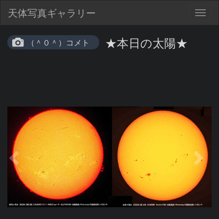
天体写真ギャラリー
Togg
navig
★本日の太陽★
（＾０＾）コメト