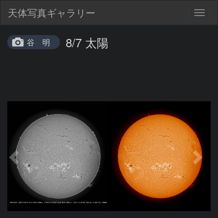
天体写真ギャラリー
Togg
navig
8/7 太陽
谷 明