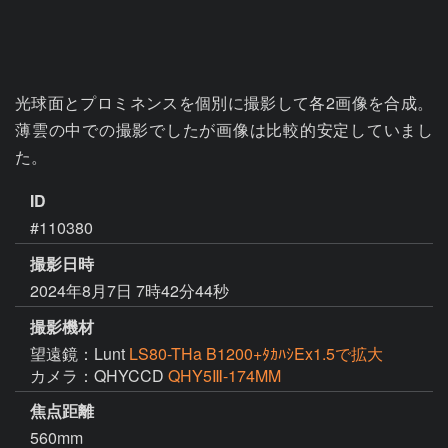
光球面とプロミネンスを個別に撮影して各2画像を合成。
薄雲の中での撮影でしたが画像は比較的安定していまし
た。
ID
#110380
撮影日時
2024年8月7日 7時42分44秒
撮影機材
望遠鏡：Lunt
LS80-THa B1200+ﾀｶﾊｼEx1.5で拡大
カメラ：QHYCCD
QHY5Ⅲ-174MM
焦点距離
560mm