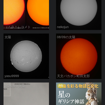
（＾０＾）コメト
nekojun
太陽
08/09の太陽
yasu9999
天文バカボン町田支部
PR
2026/8/9 太陽