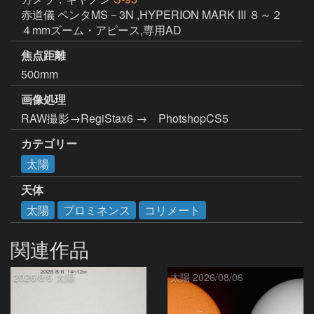
赤道儀 ペンタMS－3N ,HYPERION MARK III ８～２
４mmズーム・アピース,専用AD
焦点距離
500mm
画像処理
RAW撮影→RegiStax6 →　PhotshopCS5
カテゴリー
太陽
天体
太陽
プロミネンス
コリメート
関連作品
2026/8/6 太陽
太陽 2026/08/06