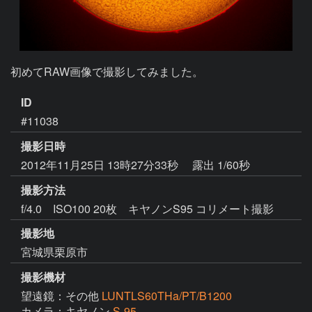
初めてRAW画像で撮影してみました。
ID
#11038
撮影日時
2012年11月25日 13時27分33秒
露出 1/60秒
撮影方法
f/4.0 ISO100 20枚 キヤノンS95 コリメート撮影
撮影地
宮城県栗原市
撮影機材
望遠鏡：その他
LUNTLS60THa/PT/B1200
カメラ：キヤノン
S-95