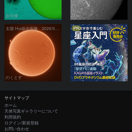
新井優
Maki
PR
太陽 Hα線全面像 2026/08/06
のくとす
サイトマップ
ホーム
天体写真ギャラリーについて
利用規約
ログイン/新規登録
お問い合わせ