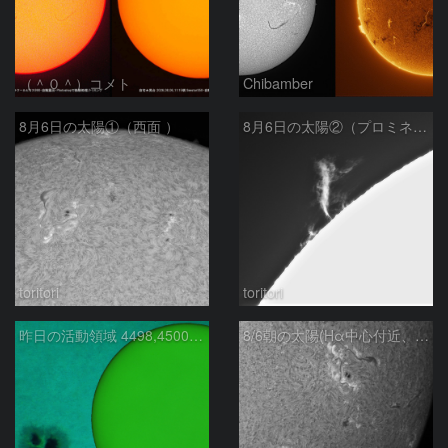
（＾０＾）コメト
Chibamber
8月6日の太陽①（西面 ）
8月6日の太陽②（プロミネン北東縁 ）
toritori
toritori
昨日の活動領域 4498,4500：2026/08/05
8/6朝の太陽(Hα中心付近、4498、4502付近)