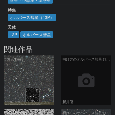
彗星・小惑星・準惑星
特集
オルバース彗星（13P）
天体
13P
オルバース彗星
関連作品
13P/Olbers
明け方のオルバース彗星 (13P)：2025/03/20
kem.kem
新井優
13P/Olbers
明け方のオルバース彗星 (13P)：2025/03/01