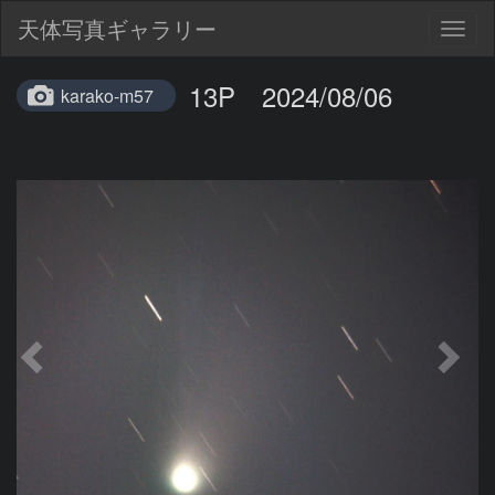
天体写真ギャラリー
Togg
navig
13P 2024/08/06
karako-m57