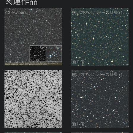
関連作品
13P/Olbers
明け方のオルバース彗星 (13P)：2025/03/20
kem.kem
新井優
13P/Olbers
明け方のオルバース彗星 (13P)：2025/03/01
モンドシャルナ
新井優