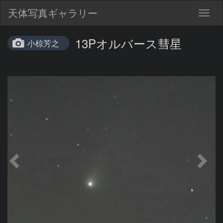
天体写真ギャラリー
Togg
navig
13Pオルバース彗星
小椋芳之