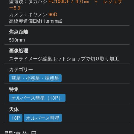
望遠鏡：タカハシ
FC100DF７４０㎜ ＋ レジュサ
ー5.9
カメラ：キヤノン
90D
高橋赤道儀EM11temma2
焦点距離
590mm
画像処理
ステライメージ編集ホットショップで切り取り加工
カテゴリー
彗星・小惑星・準惑星
特集
オルバース彗星（13P）
天体
13P
オルバース彗星