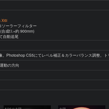
 X6i
 アストロソーラーフィルター

(合成f.l.=約 900mm)

にて自動追尾
周運動の方向
8/06の太陽
太陽