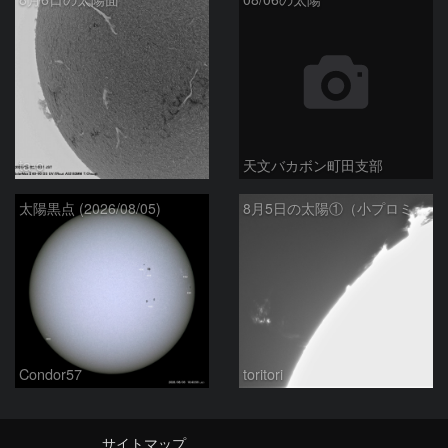
ta-o
天文バカボン町田支部
太陽黒点 (2026/08/05)
8月5日の太陽①（小プロミネン噴出 ）
Condor57
toritori
サイトマップ