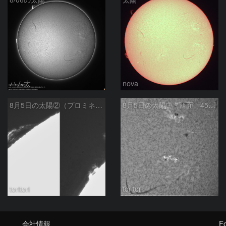
ハム太
nova
8月5日の太陽②（プロミネンス北東縁 ）
8月5日の太陽➂（西面 4502 C1.7フレア ）
toritori
toritori
会社情報
Fo