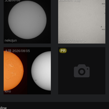
nekojun
小犬のプロキオン
PR
太陽 2026/08/05
kino
llow