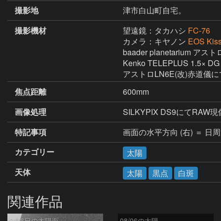
撮影地
津市白山町自宅。
撮影機材
望遠鏡：タカハシ
FC-76
カメラ：キヤノン
EOS Kiss
baader planetarium
Kenko TELEPLUS 1.5× DG 
アストロLN6E(改)赤道儀
焦点距離
600mm
画像処理
特記事項
画面の水平方向 (右) ＝ 日
カテゴリー
太陽
天体
太陽
黒点
白斑
関連作品
8月6日の太陽面
08/06の太陽