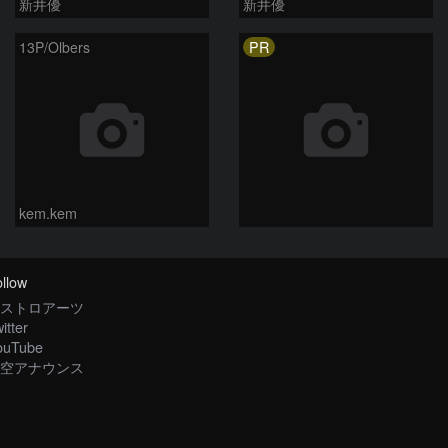
新井優
新井優
PR
13P/Olbers
kem.kem
llow
ストロアーツ
itter
ouTube
空アナウンス