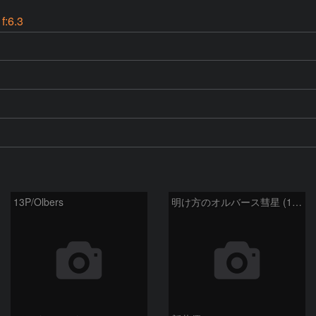
:6.3
13P/Olbers
明け方のオルバース彗星 (13P)：2025/03/01