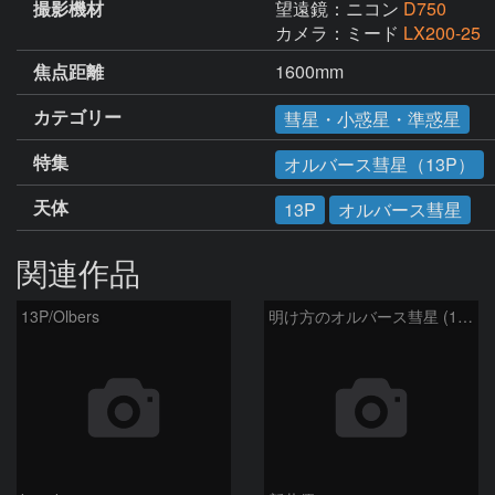
撮影機材
望遠鏡：ニコン
D750
カメラ：ミード
LX200-25 f
焦点距離
1600mm
カテゴリー
彗星・小惑星・準惑星
特集
オルバース彗星（13P）
天体
13P
オルバース彗星
関連作品
13P/Olbers
明け方のオルバース彗星 (13P)：2025/03/20