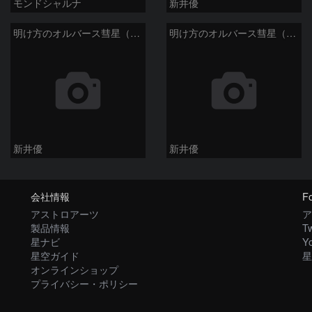
モンドシャルナ
新井優
明け方のオルバース彗星（13P)：2025/01/30
明け方のオルバース彗星（13P)：2025/01/27
新井優
新井優
会社情報
Fo
アストロアーツ
ア
製品情報
Tw
星ナビ
Y
星空ガイド
星
オンラインショップ
プライバシー・ポリシー