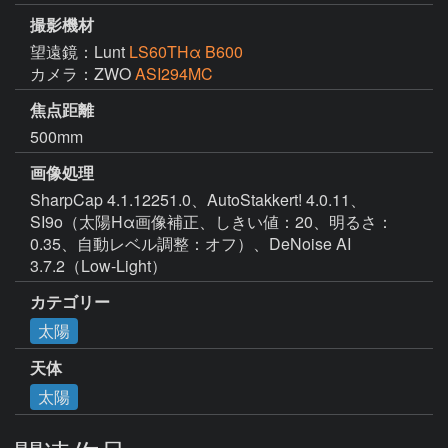
撮影機材
望遠鏡：Lunt
LS60THα B600
カメラ：ZWO
ASI294MC
焦点距離
500mm
画像処理
SharpCap 4.1.12251.0、AutoStakkert! 4.0.11、
SI9o（太陽Hα画像補正、しきい値：20、明るさ：
0.35、自動レベル調整：オフ）、DeNoise AI 
3.7.2（Low-Light）
カテゴリー
太陽
天体
太陽