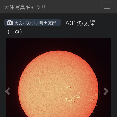
天体写真ギャラリー
Togg
navig
7/31の太陽
天文バカボン町田支部
（Hα）