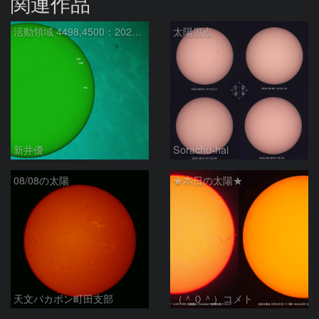
関連作品
活動領域 4498,4500：2026/08/08
太陽黒点
新井優
Sorachu-hai
08/08の太陽
★本日の太陽★
天文バカボン町田支部
（＾０＾）コメト