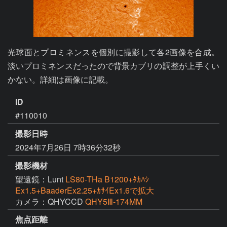
光球面とプロミネンスを個別に撮影して各2画像を合成。
淡いプロミネンスだったので背景カブリの調整が上手くい
かない。詳細は画像に記載。
ID
#110010
撮影日時
2024年7月26日 7時36分32秒
撮影機材
望遠鏡：Lunt
LS80-THa B1200+ﾀｶﾊｼ
Ex1.5+BaaderEx2.25+ｶｻｲEx1.6で拡大
カメラ：QHYCCD
QHY5Ⅲ-174MM
焦点距離