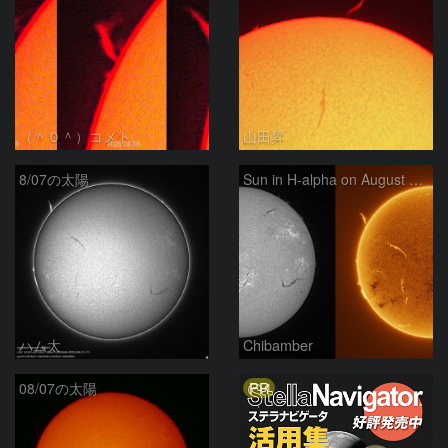
（＾０＾）コメト
山田昇
8/07の太陽
Sun in H-alpha on August 7, 2026
ハム太
Chibamber
PR
08/07の太陽