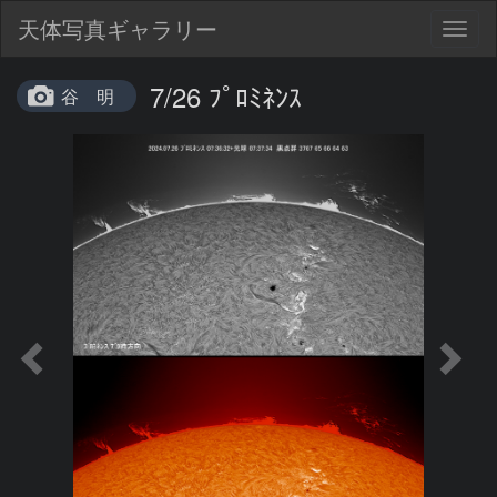
天体写真ギャラリー
Togg
navig
7/26 ﾌﾟﾛﾐﾈﾝｽ
谷 明