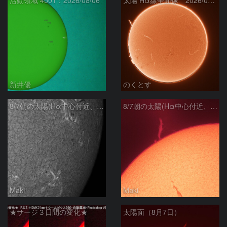
新井優
のくとす
8/7朝の太陽(Hα中心付近、4498、4502付近)
8/7朝の太陽(Hα中心付近、プロミネンス)
Maki
Maki
★サージ３日間の変化★
太陽面（8月7日）