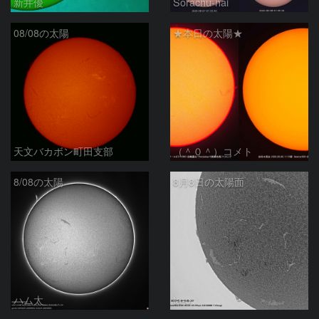
新井優
Sorachu-hai
08/08の太陽
★本日の太陽★
天文バカボン町田支部
（＾０＾）コメト
8/08の太陽
8月8日の太陽面
ハム太
ta-o