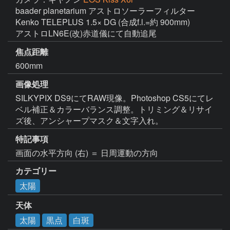
baader planetarium アストロソーラーフィルター

Kenko TELEPLUS 1.5× DG (合成f.l.=約 900mm)

アストロLN6E(改)赤道儀にて自動追尾
焦点距離
600mm
画像処理
SILKYPIX DS9にてRAW現像。Photoshop CS5にてレ
ベル補正＆カラーバランス調整。トリミング＆リサイ
ズ後、アンシャープマスク＆文字入れ。
特記事項
画面の水平方向 (右) ＝ 日周運動の方向
カテゴリー
太陽
天体
太陽
黒点
白斑