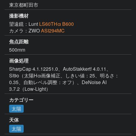
東京都町田市
撮影機材
望遠鏡：Lunt
LS60THα B600
カメラ：ZWO
ASI294MC
焦点距離
500mm
画像処理
SharpCap 4.1.12251.0、AutoStakkert! 4.0.11、
SI9o（太陽Hα画像補正、しきい値：25、明るさ：
0.35、自動レベル調整：オフ）、DeNoise AI 
3.7.2（Low-Light）
カテゴリー
太陽
天体
太陽