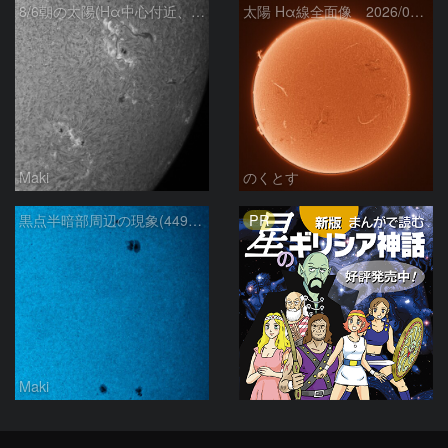
8/6朝の太陽(Hα中心付近、4498、4502付近)
太陽 Hα線全面像 2026/08/06
Maki
のくとす
PR
黒点半暗部周辺の現象(4498、4502付近)8/6
Maki