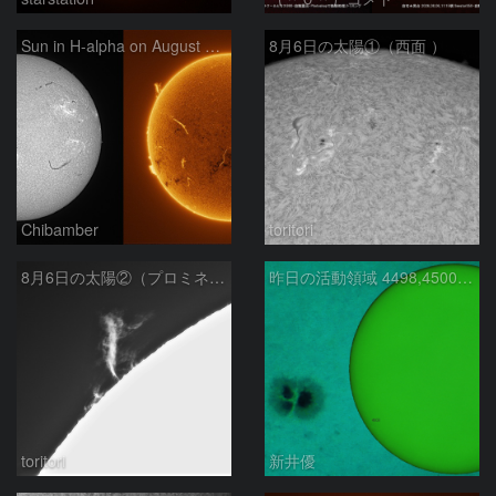
Sun in H-alpha on August 6, 2026
8月6日の太陽①（西面 ）
Chibamber
toritori
8月6日の太陽②（プロミネン北東縁 ）
昨日の活動領域 4498,4500：2026/08/05
toritori
新井優