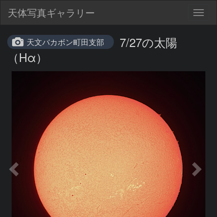
天体写真ギャラリー
Togg
navig
7/27の太陽
天文バカボン町田支部
（Hα）