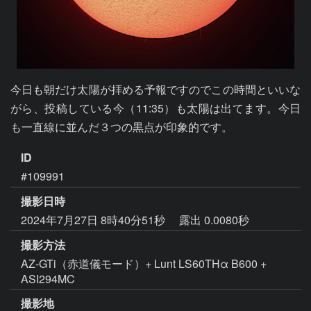
今日も朝だけ太陽が拝める予報ですのでこの時間といいな
がら、投稿している今（11:35）も太陽は出てます。今日
も一直線に並んだ３つの黒点が印象的です。
ID
#109991
撮影日時
2024年7月27日 8時40分51秒
露出 0.0080秒
撮影方法
AZ-GTi（赤道儀モード）+ Lunt LS60THα B600 +
ASI294MC
撮影地