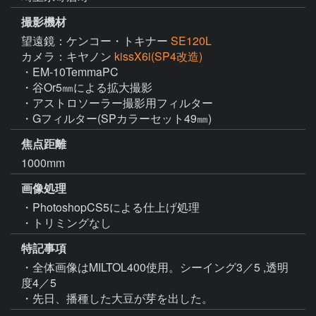
撮影機材
望遠鏡：ケンコー・トキナー
SE120L
カメラ：キヤノン
kissX6i(SP4改造)
・EM-10TemmaPC

・谷Or5㎜による拡大撮影

・アストロソーラー撮影用フィルター

・Gフィルター(SPカラーセット49㎜)
焦点距離
1000mm
画像処理
・PhotoshopCS5による仕上げ処理

・トリミングなし
特記事項
・全体画像はMILTOL400使用。シーイング3／5 ,透明
度4／5

・先日、播種した大豆が芽を出した。