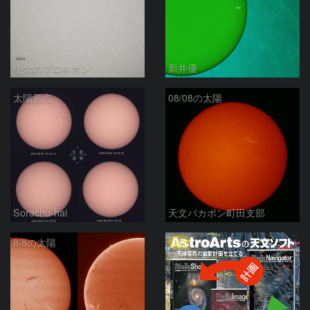
小犬のプロキオン
新井優
太陽黒点
08/08の太陽
Sorachu-hai
天文バカボン町田支部
PR
8/8の太陽