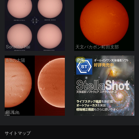
Sorachu-hai
天文バカボン町田支部
PR
8/8の太陽
銀河☆
サイトマップ