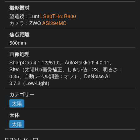
撮影機材
望遠鏡：Lunt
LS60THα B600
カメラ：ZWO
ASI294MC
焦点距離
500mm
画像処理
SharpCap 4.1.12251.0、AutoStakkert! 4.0.11、
SI9o（太陽Hα画像補正、しきい値：23、明るさ：
0.35、自動レベル調整：オフ）、DeNoise AI 
3.7.2（Low-Light）
カテゴリー
太陽
天体
太陽