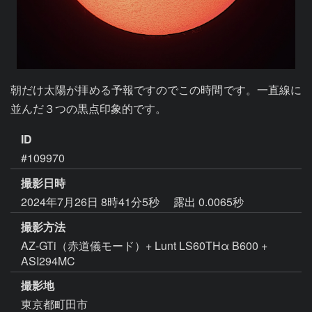
朝だけ太陽が拝める予報ですのでこの時間です。一直線に
並んだ３つの黒点印象的です。
ID
#109970
撮影日時
2024年7月26日 8時41分5秒
露出 0.0065秒
撮影方法
AZ-GTi（赤道儀モード）+ Lunt LS60THα B600 +
ASI294MC
撮影地
東京都町田市