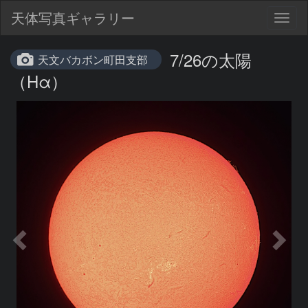
天体写真ギャラリー
Togg
navig
7/26の太陽
天文バカボン町田支部
（Hα）