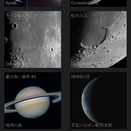
Aya鶴
DunkelerMond
ラインホルト、ケプラー付近
虹の入江
DunkelerMond
DunkelerMond
夏の良い条件 #3
08/09の月
地球の為
天文バカボン町田支部