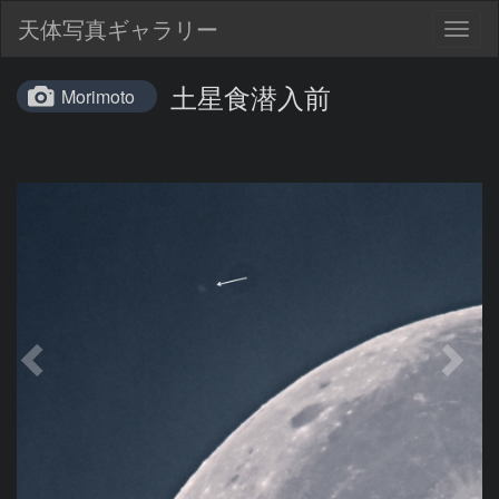
天体写真ギャラリー
Togg
navig
土星食潜入前
Morimoto