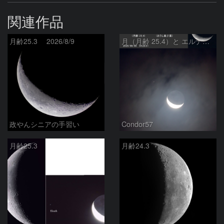
関連作品
月齢25.3 2026/8/9
月（月齢 25.4）と エルナト（おうし座β星）
政やんシニアの手習い
Condor57
月齢25.3
月齢24.3