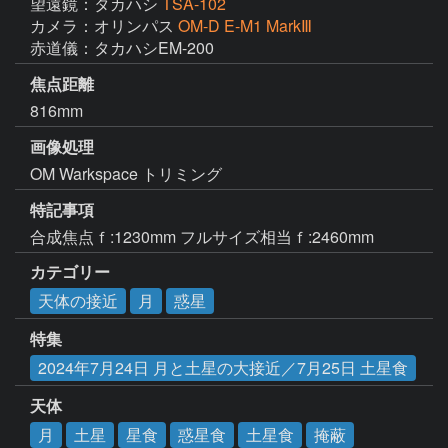
望遠鏡：タカハシ
TSA-102
カメラ：オリンパス
OM-D E-M1 MarkⅢ
赤道儀：タカハシEM-200
焦点距離
816mm
画像処理
OM Warkspace トリミング
特記事項
カテゴリー
天体の接近
月
惑星
特集
2024年7月24日 月と土星の大接近／7月25日 土星食
天体
月
土星
星食
惑星食
土星食
掩蔽